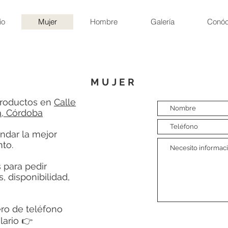
io
Mujer
Hombre
Galería
Conó
MUJER
productos en
Calle
a, Córdoba
ndar la mejor
to.
 para pedir
, disponibilidad,
ero de teléfono
lario 👉